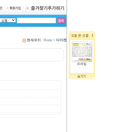
1
현재위치 :
Home
>
다이켄
프라임