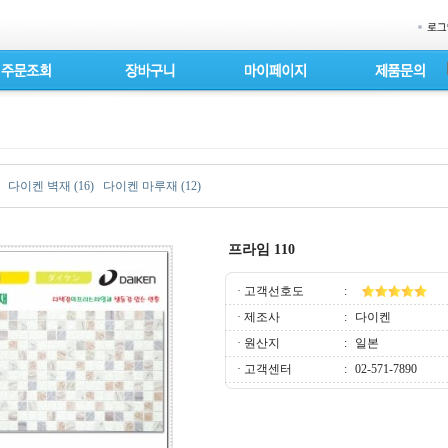
다이켄 벽재 (16)
다이켄 마루재 (12)
프라임 110
· 고객선호도
:
· 제조사
:
다이켄
· 원산지
:
일본
· 고객센터
:
02-571-7890