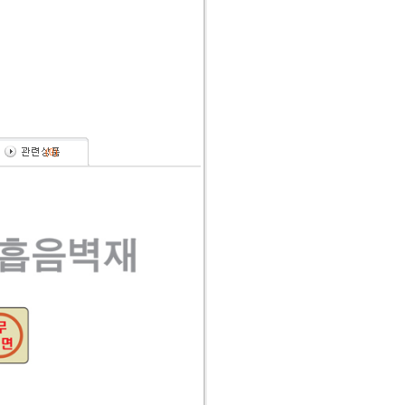
(
0
)