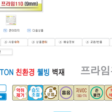
(
0
)
(
0
)