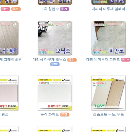
도치 칠엽수
대리석 마루재 엠페라
재 그레이쎄루
대리석 마루재 오닉스
대리석 마루재 피안코
 핑크
음각 화이트
조습보드 누노, 우드