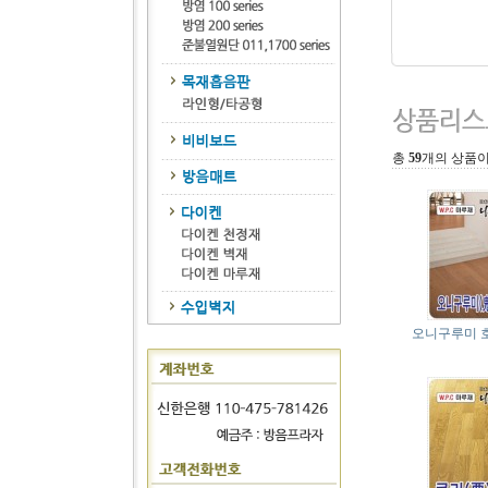
총
59
개의 상품이
오니구루미 