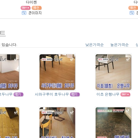
다이켄
다
 있습니다.
낮은가격순
높은가격순
호두나무
사와구루미 호두나무
이쵸 은행나무