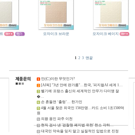
이트
모자이크 브라운
모자이크 베이지
1
2
3
맨끝
인(仁)이란 무엇인가?
[AI픽] "3년 안에 판가름"…한국, '피지컬AI 세계 1…
벨기에·프랑스 출신의 세계적인 안무가 다미앵 잘
�…
손 흔들면 ‘출렁’… 한가인
4월 서울 찾은 외국인 156만명…카드 소비 1조1500억
원
의왕 용인 파주 이천
현직 검사 낸 '검찰청 폐지법 위헌' 헌소 각하…
대국민 약속을 잊지 말고 실질적인 입법으로 진정