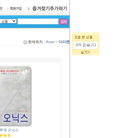
현재위치 :
Home
>
다이켄
루재 오닉스