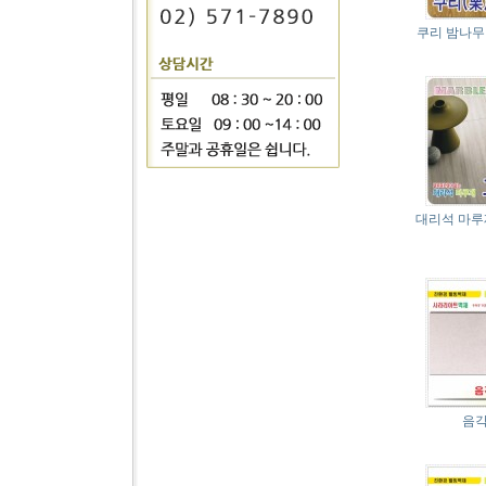
쿠리 밤나무
대리석 마루
음각