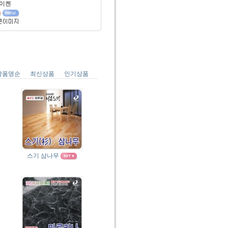
이켄
상품명순
최신상품
인기상품
스기 삼나무